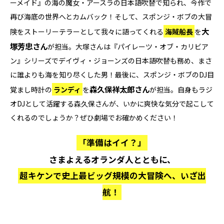
ーメイド』の海の魔女・アースラの日本語吹替で知られ、今作で
再び海底の世界へとカムバック！そして、スポンジ・ボブの大冒
大
険をストーリーテラーとして我々に語ってくれる
海賊船長
を
塚芳忠さん
が担当。大塚さんは『パイレーツ・オブ・カリビア
ン』シリーズでデイヴィ・ジョーンズの日本語吹替も務め、まさ
に誰よりも海を知り尽くした男！最後に、スポンジ・ボブのDJ目
森久保祥太郎さん
覚まし時計の
ランディ
を
が担当。自身もラジ
オDJとして活躍する森久保さんが、いかに爽快な気分で起こして
くれるのでしょうか？ぜひ劇場でお確かめください！
「準備はイイ？」
さまよえるオランダ人とともに、
超キケンで史上最ビッグ規模の大冒険へ、いざ出
航！