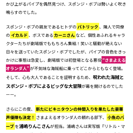
かび上がるパイプを偶然見つけ、スポンジ・ボブは勢いよく吹き
鳴らすのでした。
スポンジ・ボブの親友であるヒトデの
パトリック
、隣人で同僚
の
イカルド
、ボスである
カーニさん
など、個性あふれるキャラ
クターたちが劇場版でももちろん集結！笑いと騒動が絶えない
日々を送っていたスポンジ・ボブでしたが、パイプの音色をきっ
かけに事態は急変し、劇場版では初登場となる悪役
“さまよえる
オランダ人”
が不気味な海賊船に乗ってどこからともなく登場。
呪われた海賊と
そして、心も大人であることを証明するため、
スポンジ・ボブによるビッグな大冒険
が幕を開けるのでした
ーー。
さらにこの度、
新たにビキニタウンの仲間入りを果たした豪華
声優陣も決定！
さまよえるオランダ人の頼れる部下、
小魚のバ
浦嶋りんこさん
ーブ
を
が担当。浦嶋さんは実写版『リトル・マ