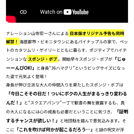
ナレーション山寺宏一さんによる
日本版オリジナル予告も同時
解禁！
海底都市・ビキニタウンにあるパイナップルの家で、ペッ
トのカタツムリ・ゲイリーとともに暮らす、ポジティブでハイテ
「じゅ
ンションな
スポンジ・ボブ
。開始早々スポンジ・ボブが
ーーんびOK!」
と身長“36ハマグリ”というビッグサイズになっ
た姿で元気よく登場！
身長が伸び立派な大人の仲間入りを果たしたスポンジ・ボブは
「今日こそその日だ！ついにボクの人生がまるっきり変わる
んだ！」
と“スクエアパンツ”一丁で歓喜の舞を披露するも、真
「証明
の大人になるには心の成長も必要だということに気づき、
するチャンスが欲しい！」
と地団駄を踏んで意気込みます。そ
「これを吹けば何かが起こるだろう…」
こに
と謎の呪文が浮