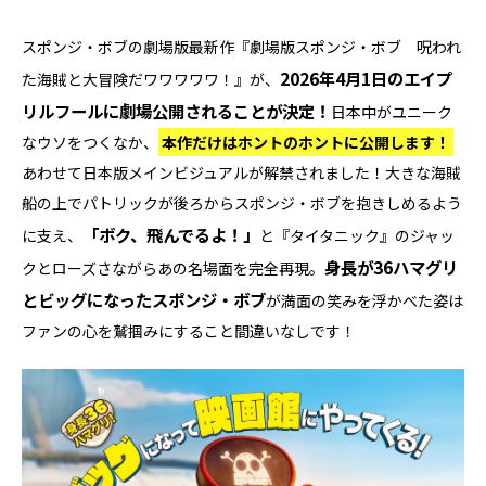
スポンジ・ボブの劇場版最新作『劇場版スポンジ・ボブ 呪われ
2026年4月1日のエイプ
た海賊と大冒険だワワワワワ！』が、
リルフールに劇場公開されることが決定！
日本中がユニーク
なウソをつくなか、
本作だけはホントのホントに公開します！
あわせて日本版メインビジュアルが解禁されました！大きな海賊
船の上でパトリックが後ろからスポンジ・ボブを抱きしめるよう
「ボク、飛んでるよ！」
に支え、
と『タイタニック』のジャッ
身長が36ハマグリ
クとローズさながらあの名場面を完全再現。
とビッグになったスポンジ・ボブ
が満面の笑みを浮かべた姿は
ファンの心を鷲掴みにすること間違いなしです！